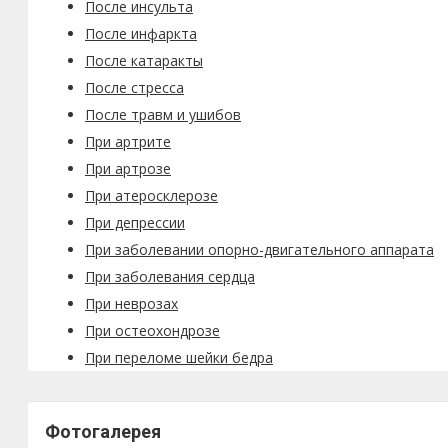
После инсульта
После инфаркта
После катаракты
После стресса
После травм и ушибов
При артрите
При артрозе
При атеросклерозе
При депрессии
При заболевании опорно-двигательного аппарата
При заболевания сердца
При неврозах
При остеохондрозе
При переломе шейки бедра
Фотогалерея