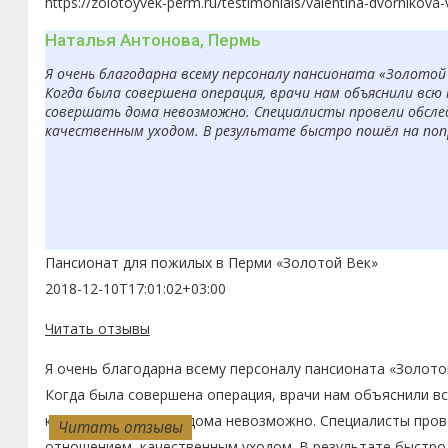
https://zolotoyvek-perm.ru/testimonials/valentina-dvornikova
Наталья Антонова, Пермь
Я очень благодарна всему персоналу пансионата «Золотой
Когда была совершена операция, врачи нам объяснили вс
совершать дома невозможно. Специалисты провели обсле
качественным уходом. В результате быстро пошёл на попр
Пансионат для пожилых в Перми «Золотой Век»
2018-12-10T17:01:02+03:00
Читать отзывы
Я очень благодарна всему персоналу пансионата «Золото
Когда была совершена операция, врачи нам объяснили в
которые совершать дома невозможно. Специалисты пров
Читать отзывы
Читать отзывы
Читать отзывы
Читать отзывы
Читать отзывы
Читать отзывы
Читать отзывы
Читать отзывы
Читать отзывы
Читать отзывы
отношением, качественным уходом. В результате быстро 