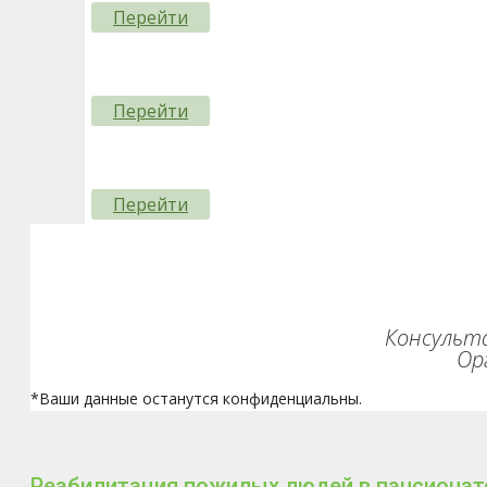
Перейти
Перейти
Перейти
Консульта
Ор
*Ваши данные останутся конфиденциальны.
Реабилитация пожилых людей в пансионат