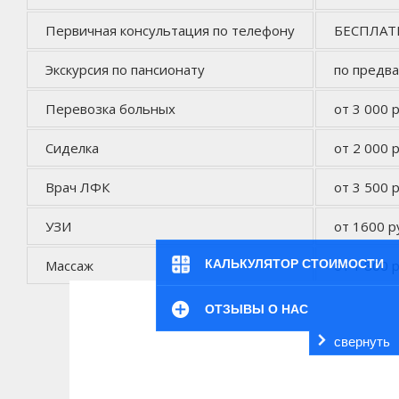
Первичная консультация по телефону
БЕСПЛА
Экскурсия по пансионату
по предв
Перевозка больных
от 3 000 р
Сиделка
от 2 000 р
Врач ЛФК
от 3 500 р
УЗИ
от 1600 р
Массаж
от 1 800 р
КАЛЬКУЛЯТОР СТОИМОСТИ
ОТЗЫВЫ О НАС
свернуть