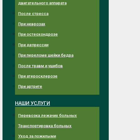
двигательного аппарата
После стресса
При неврозах
При остеохондрозе
При депрессии
При переломе шейки бедра
После травм и ушибов
При атеросклерозе
При артрите
НАШИ УСЛУГИ
Перевозка лежачих больных
Транспортировка больных
Уход за пожилыми