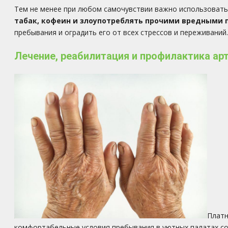
Тем не менее при любом самочувствии важно использовать
табак, кофеин и злоупотреблять прочими вредными 
пребывания и оградить его от всех стрессов и переживаний.
Лечение, реабилитация и профилактика ар
Платн
комфортабельные условия пребывания в уютных палатах со