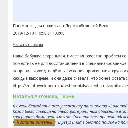
Пансионат для пожилых в Перми «Золотой Век»
2018-12-10T16:58:51+03:00
Читать отзывы
Наша бабушка старенькая, имеет множество проблем со з
поместить её для восстановления в специализированное 
понравился уход, надёжные условия проживания, круглос
каждые выходные, и она даже сказала, что хочет остатьс
https://zolotoyvek-perm.ru/testimonials/valentina-dvornikova
Наталья Антонова, Пермь
Я очень благодарна всему персоналу пансионата «Золотой
Когда была совершена операция, врачи нам объяснили вс
совершать дома невозможно. Специалисты провели обсле
Читать отзывы
Читать отзывы
Читать отзывы
Читать отзывы
Читать отзывы
Читать отзывы
Читать отзывы
Читать отзывы
Читать отзывы
Читать отзывы
качественным уходом. В результате быстро пошёл на попр