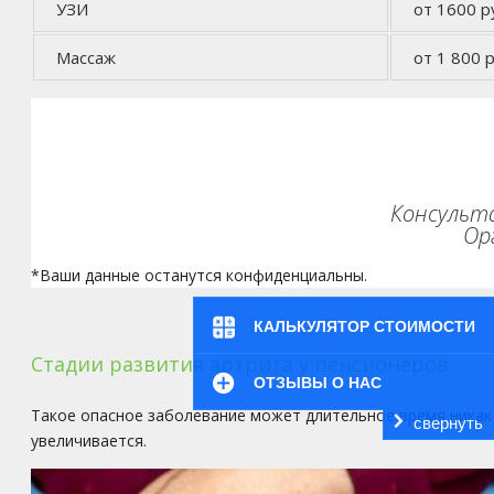
УЗИ
от 1600 р
Массаж
от 1 800 р
Консульта
Ор
*Ваши данные останутся конфиденциальны.
КАЛЬКУЛЯТОР СТОИМОСТИ
Стадии развития артрита у пенсионеров
ОТЗЫВЫ О НАС
Такое опасное заболевание может длительное время никак 
свернуть
увеличивается.