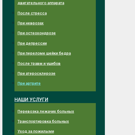
двигательного аппарата
После стресса
При неврозах
При остеохондрозе
При депрессии
При переломе шейки бедра
После травм и ушибов
При атеросклерозе
При артрите
НАШИ УСЛУГИ
Перевозка лежачих больных
Транспортировка больных
Уход за пожилыми