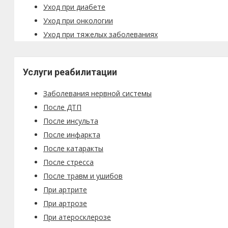
Уход при диабете
Уход при онкологии
Уход при тяжелых заболеваниях
Услуги реабилитации
Заболевания нервной системы
После ДТП
После инсульта
После инфаркта
После катаракты
После стресса
После травм и ушибов
При артрите
При артрозе
При атеросклерозе