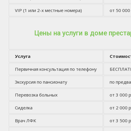
VIP (1 или 2-х местные номера)
от 50 000
Цены на услуги в доме прест
Услуга
Стоимос
Первичная консультация по телефону
БЕСПЛА
Экскурсия по пансионату
по предв
Перевозка больных
от 3 000 р
Сиделка
от 2 000 р
Врач ЛФК
от 3 500 р